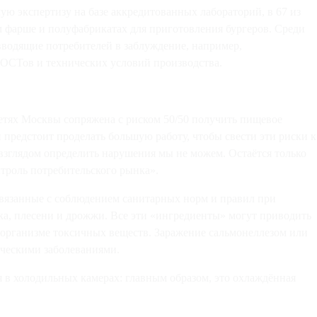
ю экспертизу на базе аккредитованных лабораторий, в 67 из
 фарше и полуфабрикатах для приготовления бургеров. Среди
вводящие потребителей в заблуждение, например,
ГОСТов и технических условий производства.
етях Москвы сопряжена с риском 50/50 получить пищевое
предстоит проделать большую работу, чтобы свести эти риски к
взглядом определить нарушения мы не можем. Остаётся только
троль потребительского рынка».
связанные с соблюдением санитарных норм и правил при
чка, плесени и дрожжи. Все эти «ингредиенты» могут приводить
организме токсичных веществ. Заражение сальмонеллезом или
ническими заболеваниями.
 в холодильных камерах: главным образом, это охлаждённая