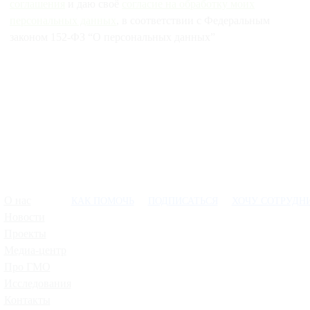
соглашения
и даю своё
согласие на обработку моих
персональных данных
, в соответствии с Федеральным
законом 152-ФЗ “О персональных данных”
О нас
КАК ПОМОЧЬ
ПОДПИСАТЬСЯ
ХОЧУ СОТРУДН
Новости
Проекты
Медиа-центр
Про ГМО
Исследования
Контакты