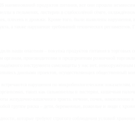
26 наименований продуктов питания, все они прошли независиму
ллы в пельменях, листерии в слабосолёной сёмге, охлаждённом
ек, плесень и дрожжи. Кроме того, были выявлены нарушения, 
укта, а также нарушение требований технических регламентов, 
дили наши опасения – покупка продуктов питания в торговых с
м органам, производителям и предприятиям розничной торговли 
, надёжного инструмента самозащиты у нас нет, невооружённым 
ужившись данными проектов, осуществляющих общественный кон
о встречаются нарушения по микробиологическим показателям, 
оорганизмах, таких как сальмонеллы и листерии, кишечная пало
ты желудочно-кишечного тракта, печени, почек, накоплению в 
особой группе риска – дети, беременные, пожилые и люди с хро
дности, которые требуют строгого соблюдения условий хранения