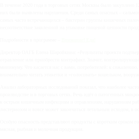
В течение 2020 года в торговых сетях Москвы было закуплено 1
них были выявлены нарушения. Среди самых опасных – сальмоне
самых часто встречающихся – бактерии группы кишечных палоч
несоответствие заявленной на упаковке пищевой ценности прод
Подробности в программе –
Внимание! Еда!
Директор ОАГБ Елена Шаройкина: «Результаты проекта подтвер
отравление или приобрести контрафакт. Значит, контролирующи
минимуму. Что касается нас с вами, потребителей: к сожалению
внимательно читать этикетки и «голосовать» кошельком, воор
Анализ лабораторных исследований показал, что наиболее част
производстве и в торговых сетях. Речь идёт о патогенных микр
к острым кишечным инфекциям и отравлениям, нарушениям рабо
листериозом и вовсе может закончиться летальным исходом, в 
Особую опасность представляют продукты с коротким сроком го
мясная, рыбная и молочная продукция.