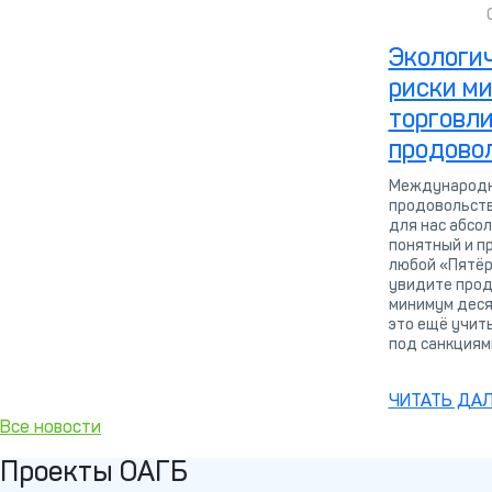
Экологи
риски м
торговл
продово
Международн
продовольств
для нас абсо
понятный и п
любой «Пятёр
увидите прод
минимум деся
это ещё учит
под санкциям
ЧИТАТЬ ДА
Все новости
Проекты ОАГБ