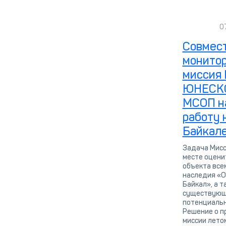
0
Совмес
монитор
миссия
ЮНЕСКО
МСОП н
работу 
Байкал
Задача Мисс
месте оцени
объекта все
наследия «
Байкал», а т
существующ
потенциальн
Решение о п
миссии лето