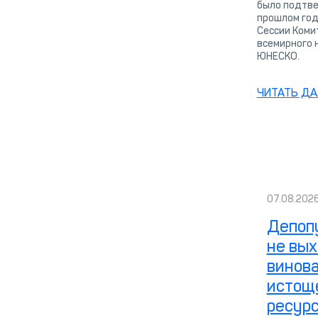
было подтв
прошлом год
Сессии Коми
всемирного 
ЮНЕСКО.
ЧИТАТЬ ДА
07.08.202
Депоп
не вых
винова
истощ
ресур