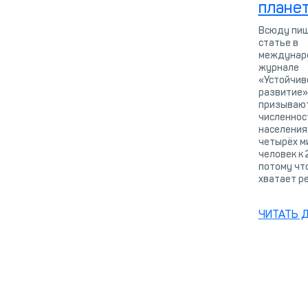
плане
Всюду пиш
статье в
междунар
журнале
«Устойчив
развитие»,
призывают
численнос
населения
четырёх м
человек к 
потому что
хватает ре
ЧИТАТЬ 