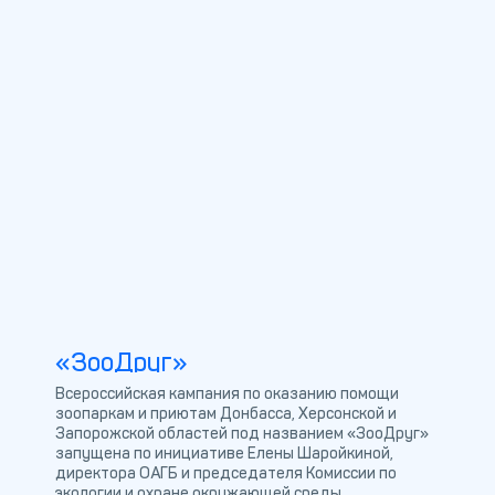
«ЗооДруг»
Всероссийская кампания по оказанию помощи
зоопаркам и приютам Донбасса, Херсонской и
Запорожской областей под названием «ЗооДруг»
запущена по инициативе Елены Шаройкиной,
директора ОАГБ и председателя Комиссии по
экологии и охране окружающей среды