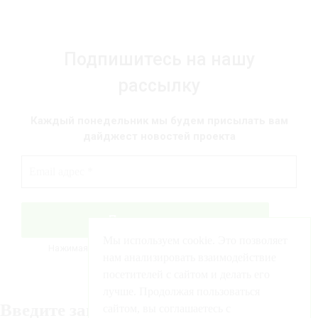
Подпишитесь на нашу
рассылку
Каждый понедельник мы будем присылать вам
дайджест новостей проекта
Мы используем cookie. Это позволяет
Нажимая на кнопку, вы соглашаетесь с условиями
нам анализировать взаимодействие
о
персональных данных
посетителей с сайтом и делать его
лучше. Продолжая пользоваться
Введите запрос для поиска
сайтом, вы соглашаетесь с