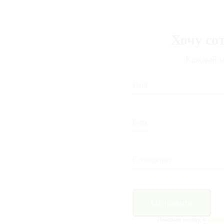
Хочу со
Каждый м
Отправить
Нажимая кнопку, я
прини