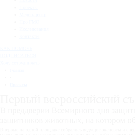
Новости
Проекты
Медиа-центр
Про ГМО
Исследования
Контакты
КАК ПОМОЧЬ
ПОДПИСАТЬСЯ
Хочу сотрудничать
Главная
•
Проекты
Первый всероссийский съ
В преддверии Всемирного дня защит
защитников животных, на котором об
Впервые на одной площадке собрались ведущие эксперты и спец
среды, волонтёры и активисты, чья ежедневная работа связана 