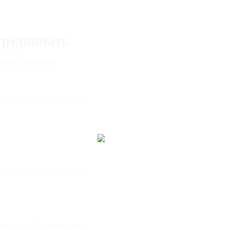
трудничать
ожет помочь!
маю условия Пользовательского