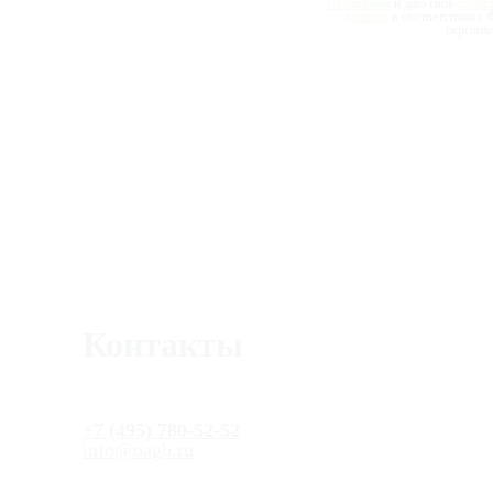
соглашения
и даю своё
соглас
данных
, в соответствии 
персона
Контакты
+7 (495) 780-52-52
info@oagb.ru