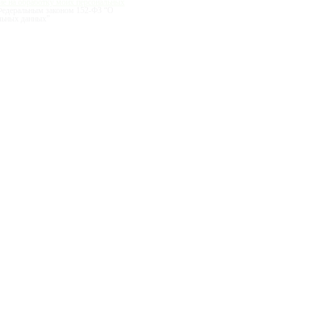
ие на обработку моих персональных
с Федеральным законом 152-ФЗ “О
льных данных”